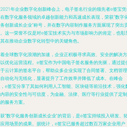
2021年企业数字化创新峰会上，电子签名行业的领先者e签宝凭
其在数字化服务领域的卓越创新能力和高速成长表现，荣获“数字
服务创新成长企业”称号，并在数字内容制作服务方面展现了突出
献。这一荣誉不仅是对e签宝技术实力与市场影响力的肯定，也彰
了其在推动企业数字化转型中的关键角色。
随着全球数字化浪潮的加速，企业正积极寻求高效、安全的解决
案以优化运营流程。e签宝作为中国电子签名服务的先驱，通过提
基于云计算的签名平台，帮助众多企业实现了合同签署、文档管
的自动化与无纸化，显著提升了工作效率并降低了成本。在峰会
上，e签宝分享了其如何利用人工智能、区块链等前沿技术，强化
字内容的安全性与可信度，为金融、法律、医疗等行业提供了定
化的服务方案。
荣获“数字化服务创新成长企业”的背后，是e签宝持续投入研发、
展应用场景的成果。据统计，e签宝已服务超过数百万家企业用户