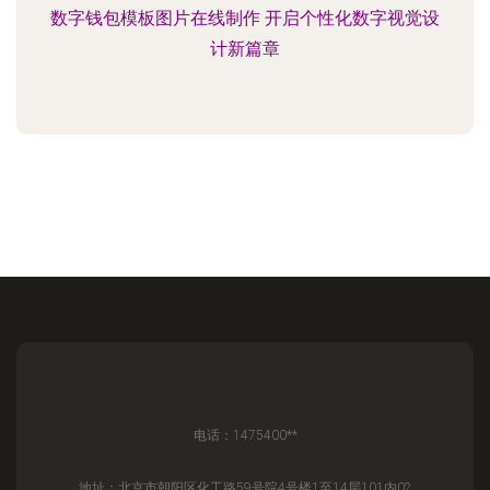
数字钱包模板图片在线制作 开启个性化数字视觉设
计新篇章
电话：1475400**
地址：北京市朝阳区化工路59号院4号楼1至14层101内02