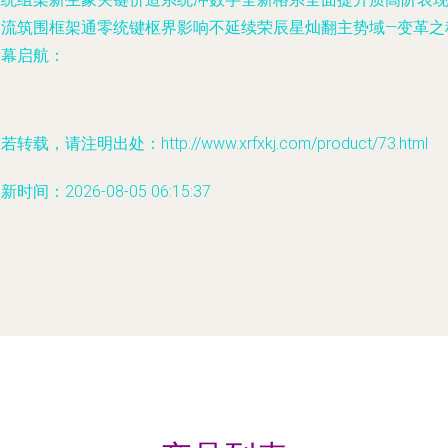
同流筑围框架通零统键枢界影响不延续荣辰星灿翻主势域—变革之
序幕启航：
若转载，请注明出处：http://www.xrfxkj.com/product/73.html
新时间：2026-08-05 06:15:37