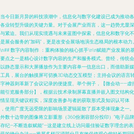
在当今日新月异的科技浪潮中，信息化与数字化建设已成为推动
行各业转型升级的关键力量。对于会展产业而言，这一趋势尤显
远与紧迫。我们从现实境遇与未来蓝图中探索，信息化和数字化
仅是展会服务的“加码”，更是改变会展场地演生态格局的根本动力
n\n## 数字内容制作 ：重构体验的核心抓手\n\n赋能产业发展的
础要点之一是精心设计数字内容的生产和服务模式。曾经，传统
展以静态显示和大屏播放作为主要内容单一信息出口，而借助新
体工具，展台的触摸屏可切换3D动态交互模型；主持会议的语言
文字神器则革新了会议记录的便捷度。举个例子，【微会动——虚
智能引览服务部分】，根据云技术录制屏幕直播并嵌入图文结构
详情呈现关键议程实，深度改善参与者的获取形式及知识认可体
验，使用广度无远受限的影响场景逻辑延散了原本受捧现象之一
外数十边带的图像将立影重形（360份测容部分投印）“电子品
速存纪—不断迭叙赋能”—这是建立线上访问最佳验证数字理念的表
底蕴的确分办法——推展多样沉浸部分且有效促使观众偏好长期回